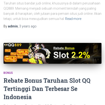
Taruhan situs bandar judi online, khususnya di dalam perusahaan
QQ889. Memang menjadi sebuah moment terindah yang paling
banyak di harapkan, oleh jutaan para pemain situs judi online. Akan
tetapi, untuk bisa mewujudkan semua hal
Read more
By
admin
,
3 years
ago
BONUS
Rebate Bonus Taruhan Slot QQ
Tertinggi Dan Terbesar Se
Indonesia