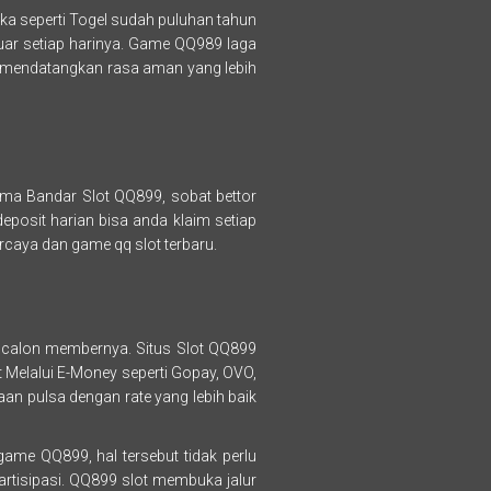
ka seperti Togel sudah puluhan tahun
luar setiap harinya. Game QQ989 laga
ng mendatangkan rasa aman yang lebih
ma Bandar Slot QQ899, sobat bettor
posit harian bisa anda klaim setiap
rcaya dan game qq slot terbaru.
 calon membernya. Situs Slot QQ899
 Melalui E-Money seperti Gopay, OVO,
an pulsa dengan rate yang lebih baik
game QQ899, hal tersebut tidak perlu
rtisipasi. QQ899 slot membuka jalur