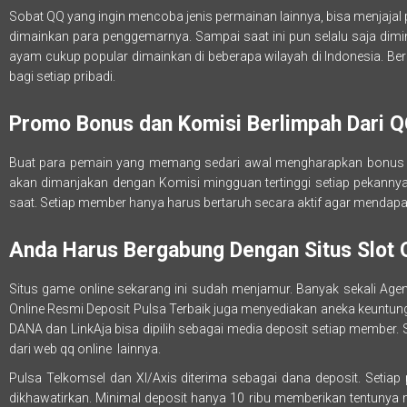
Sobat QQ yang ingin mencoba jenis permainan lainnya, bisa menjaja
dimainkan para penggemarnya. Sampai saat ini pun selalu saja dimin
ayam cukup popular dimainkan di beberapa wilayah di Indonesia. Ber
bagi setiap pribadi.
Promo Bonus dan Komisi Berlimpah Dari Q
Buat para pemain yang memang sedari awal mengharapkan bonus at
akan dimanjakan dengan Komisi mingguan tertinggi setiap pekanny
saat. Setiap member hanya harus bertaruh secara aktif agar mendapat
Anda Harus Bergabung Dengan Situs Slot
Situs game online sekarang ini sudah menjamur. Banyak sekali A
Online Resmi Deposit Pulsa Terbaik juga menyediakan aneka keuntung
DANA dan LinkAja bisa dipilih sebagai media deposit setiap member.
dari web qq online lainnya.
Pulsa Telkomsel dan Xl/Axis diterima sebagai dana deposit. Setiap
dikhawatirkan. Minimal deposit hanya 10 ribu memberikan tentunya