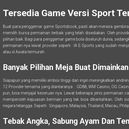
Tersedia Game Versi Sport Te
Buat para penggemar game Sportsbook, pasti akan merasa gembira k
memilih bursa permainan terbaik yang telah disediakan. Oleh provid
pilihan baik. Bagi para penggemar game bola diseluruh dunia, sedan
permainan nya lewat provider seperti : IA E-Sports yang sudah menj
atau xl Axiata termurah.
Banyak Pilihan Meja Buat Dimainka
Siapapun yang memiliki ambisi tinggi dan ingin meningkatkan andre
12 Provider ternama yang diantaranya : GD88, WM Casino, OG Casin
pun, bisa menjajal keseruan nya. Lewat beberapa jenis permainan cas
memperoleh kepuasan bermain yang tak bisa dibantahkan. Oleh sia
negara tetangga. Seperti : Singapore, Malaysia, Thailand, Macau, Philip
Tebak Angka, Sabung Ayam Dan Te