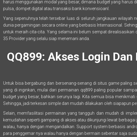
harus menggunakan modal yang besar, dimana budget yang harus dikuc
pulsa, dompet digital atau transaksi bank konvensioanl.
Yang sepenuhnya telah tersebar luas di seluruh jangkauan wilayah n
dunia pergamingan secara online yang berbasis Internasional. Sehin
untuk meraih cita-cita. Yang selama ini belum sempat direalisasikan
35 Provider yang selalu siap menemani anda.
QQ899: Akses Login Dan 
Untuk bisa bergabung dan bersenang-senang di situs game paling s
yang di inginkan, mulai dari permainan qq899 paling popular sam
budget yang besar, bahkan serunya lagi. Kita semua bisa menikmati
Sehingga, jadi terkesan simple dan mudah dilakukan oleh siapapun pe
Selain, memfasilitasi permainan yang tangguh dan mudah di impl
kemudahan seperti gampang di akses atau dikunjungi lewat berbagai jen
walau, hanya dengan mengandalkan. Support system berbasis androi
para penggemar nya walau hanya dengan bermain sebentar saja sud