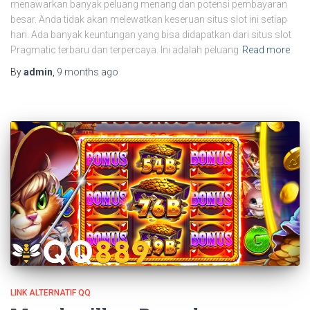
menawarkan banyak peluang menang dan potensi pembayaran
besar. Anda tidak akan melewatkan keseruan situs slot ini setiap
hari. Ada banyak keuntungan yang bisa didapatkan dari situs slot
Pragmatic terbaru dan terpercaya. Ini adalah peluang
Read more
By
admin
,
9 months
ago
LINK ALTERNATIF QQ