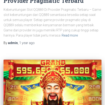
Provider Pragmatic Terbaru
Keberuntungan Slot QQ889 Di Provider Pragmatic Terbaru – Game
slot keberuntungan dari QQ889 senantiasa tersedia setiap saat
untuk semua player. Setiap game provider pragmatic play di
QQ889 selalu memberikan kenyamanan bermain yang terbaik.
Game dari provider ini juga memiliki RTP yang cukup tinggi setiap
harinya. Para player tidak perlu merasa
Read more
By
admin
,
1 year
ago