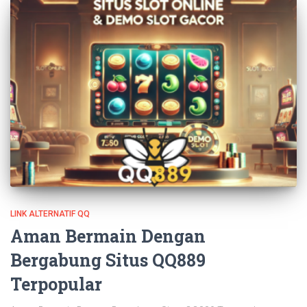
LINK ALTERNATIF QQ
Aman Bermain Dengan
Bergabung Situs QQ889
Terpopular