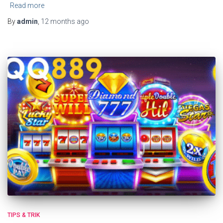
Read more
By
admin
,
12 months
ago
TIPS & TRIK