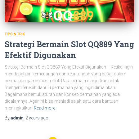
TIPS & TRIK
Strategi Bermain Slot QQ889 Yang
Efektif Digunakan
Strategi Bermain Slot QQ889 Yang Efektif Digunakan – Ketika ingin
mendapatkan kemenangan dan keuntungan yang besar dalam
permainan game mesin slot. Para pemain dianjurkan untuk
mengerti terlebih dahulu permainan yang ingin dimainkan.
Bagaimana bentuk aturan dan konsep permainan yang ada
didalamnya. Agar ini bisa menjadi salah satu cara bantuan
meningkatkan
Read more
By
admin
,
2 years
ago