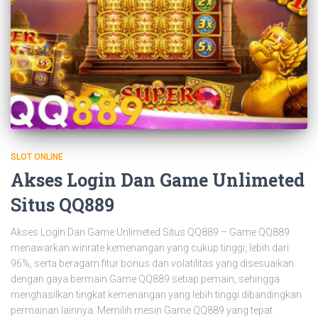
SLOT ONLINE
Akses Login Dan Game Unlimeted
Situs QQ889
Akses Login Dan Game Unlimeted Situs QQ889 – Game QQ889
menawarkan winrate kemenangan yang cukup tinggi, lebih dari
96%, serta beragam fitur bonus dan volatilitas yang disesuaikan
dengan gaya bermain Game QQ889 setiap pemain, sehingga
menghasilkan tingkat kemenangan yang lebih tinggi dibandingkan
permainan lainnya. Memilih mesin Game QQ889 yang tepat