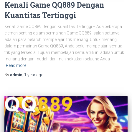
Kenali Game QQ889 Dengan
Kuantitas Tertinggi
Kenali Game QQ889 Dengan Kuantitas Tertinggi – Ada beberapa
elemen penting dalam permainan Game QQ889, salah satunya
adalah para petaruh mempelajari trik menang. Untuk menang
dalam permainan Game QQ889, Anda perlu mempelajari semua
trik yang tersedia. Tujuan mempelajari semua trik ini adalah untuk
menang dengan mudah dan meningkatkan peluang Anda
Read more
By
admin
,
1 year
ago