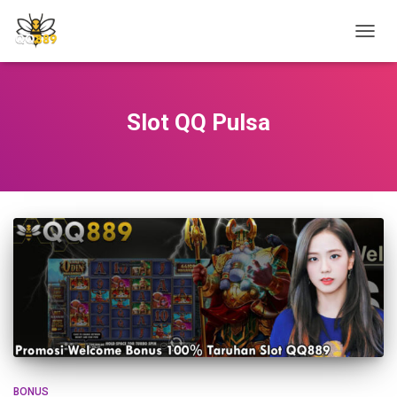
TOGG
NAVIG
Slot QQ Pulsa
BONUS