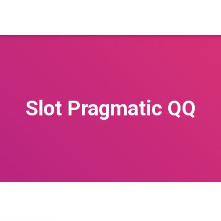
Slot Pragmatic QQ