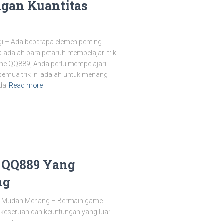
gan Kuantitas
i – Ada beberapa elemen penting
dalah para petaruh mempelajari trik
e QQ889, Anda perlu mempelajari
semua trik ini adalah untuk menang
da
Read more
 QQ889 Yang
ng
a Mudah Menang – Bermain game
eseruan dan keuntungan yang luar