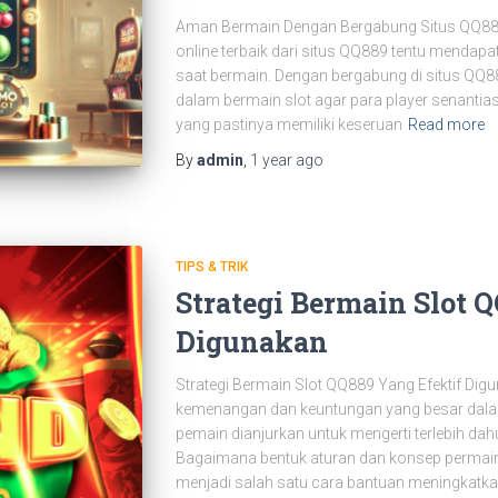
Aman Bermain Dengan Bergabung Situs QQ889
online terbaik dari situs QQ889 tentu mendap
saat bermain. Dengan bergabung di situs Q
dalam bermain slot agar para player senanti
yang pastinya memiliki keseruan
Read more
By
admin
,
1 year
ago
TIPS & TRIK
Strategi Bermain Slot 
Digunakan
Strategi Bermain Slot QQ889 Yang Efektif Dig
kemenangan dan keuntungan yang besar dala
pemain dianjurkan untuk mengerti terlebih dah
Bagaimana bentuk aturan dan konsep permaina
menjadi salah satu cara bantuan meningkatk