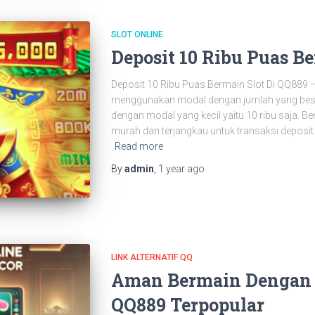
SLOT ONLINE
Deposit 10 Ribu Puas B
Deposit 10 Ribu Puas Bermain Slot Di QQ889 – K
menggunakan modal dengan jumlah yang bes
dengan modal yang kecil yaitu 10 ribu saja. B
murah dan terjangkau untuk transaksi deposit
Read more
By
admin
,
1 year
ago
LINK ALTERNATIF QQ
Aman Bermain Dengan 
QQ889 Terpopular