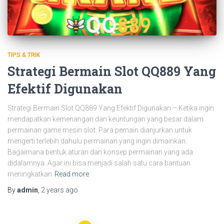
TIPS & TRIK
Strategi Bermain Slot QQ889 Yang
Efektif Digunakan
Strategi Bermain Slot QQ889 Yang Efektif Digunakan – Ketika ingin
mendapatkan kemenangan dan keuntungan yang besar dalam
permainan game mesin slot. Para pemain dianjurkan untuk
mengerti terlebih dahulu permainan yang ingin dimainkan.
Bagaimana bentuk aturan dan konsep permainan yang ada
didalamnya. Agar ini bisa menjadi salah satu cara bantuan
meningkatkan
Read more
By
admin
,
2 years
ago