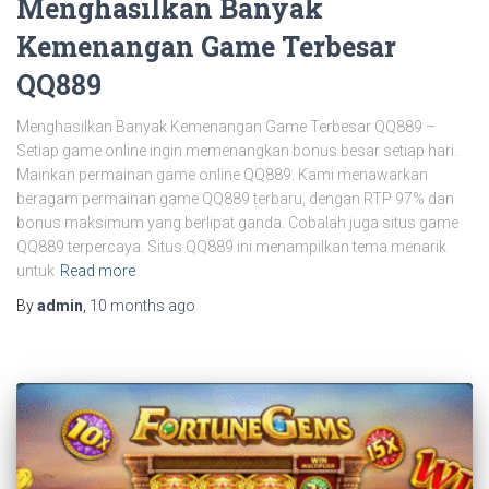
Menghasilkan Banyak
Kemenangan Game Terbesar
QQ889
Menghasilkan Banyak Kemenangan Game Terbesar QQ889 –
Setiap game online ingin memenangkan bonus besar setiap hari.
Mainkan permainan game online QQ889. Kami menawarkan
beragam permainan game QQ889 terbaru, dengan RTP 97% dan
bonus maksimum yang berlipat ganda. Cobalah juga situs game
QQ889 terpercaya. Situs QQ889 ini menampilkan tema menarik
untuk
Read more
By
admin
,
10 months
ago