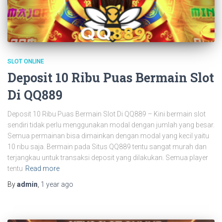
SLOT ONLINE
Deposit 10 Ribu Puas Bermain Slot
Di QQ889
Deposit 10 Ribu Puas Bermain Slot Di QQ889 – Kini bermain slot
sendiri tidak perlu menggunakan modal dengan jumlah yang besar.
Semua permainan bisa dimainkan dengan modal yang kecil yaitu
10 ribu saja. Bermain pada Situs QQ889 tentu sangat murah dan
terjangkau untuk transaksi deposit yang dilakukan. Semua player
tentu
Read more
By
admin
,
1 year
ago