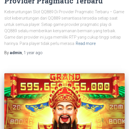
Provider Pragmatic Terbaru
Keberuntungan Slot QQ889 Di Provider Pragmatic Terbaru – Game
slot keberuntungan dari QQ889 senantiasa tersedia setiap saat
untuk semua player. Setiap game provider pragmatic play di
QQ889 selalu memberikan kenyamanan bermain yang terbaik.
Game dari provider ini juga memiliki RTP yang cukup tinggi setiap
harinya. Para player tidak perlu merasa
Read more
By
admin
,
1 year
ago