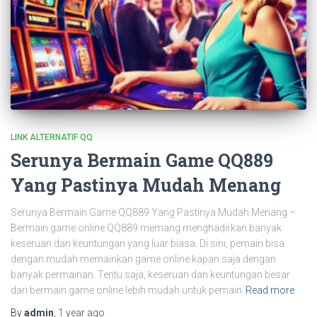
LINK ALTERNATIF QQ
Serunya Bermain Game QQ889
Yang Pastinya Mudah Menang
Serunya Bermain Game QQ889 Yang Pastinya Mudah Menang –
Bermain game online QQ889 memang menghadirkan banyak
keseruan dan keuntungan yang luar biasa. Di sini, pemain bisa
dengan mudah memainkan game online kapan saja dengan
banyak permainan. Tentu saja, keseruan dan keuntungan besar
dari bermain game online lebih mudah untuk pemain
Read more
By
admin
,
1 year
ago