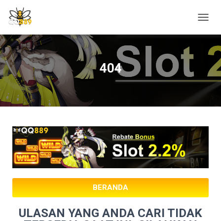
T
O
G
G
L
404
E
N
A
V
I
G
A
T
I
O
N
BERANDA
ULASAN YANG ANDA CARI TIDAK